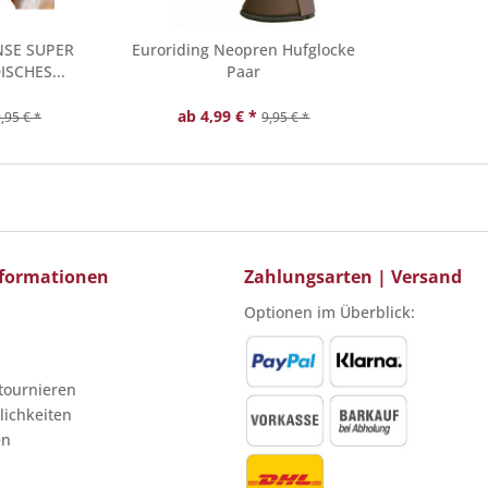
NSE SUPER
Euroriding Neopren Hufglocke
SCHES...
Paar
ab 4,99 € *
,95 € *
9,95 € *
Informationen
Zahlungsarten | Versand
Optionen im Überblick:
etournieren
ichkeiten
en