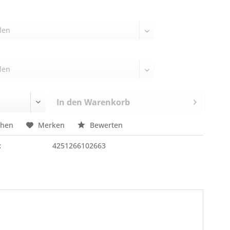
In den
Warenkorb
chen
Merken
Bewerten
:
4251266102663