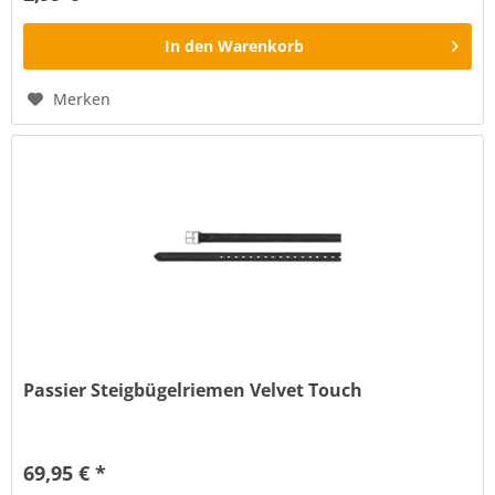
In den
Warenkorb
Merken
Passier Steigbügelriemen Velvet Touch
Passier Steigbügelriemen mit Velvet Touch Die “Velvet
Touch“ Steigbügelriemen von Passier sind der absolute
69,95 € *
Wahnsinn. Bei dem Material handelt es sich um