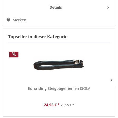
hochwertiges weiches Rindsleder, welches anschmiegsam
und sehr angenehm zu tragen...
Details
Merken
Topseller in dieser Kategorie
Euroriding Steigbügelriemen ISOLA
24,95 € *
29,95 € *