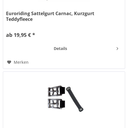
Euroriding Sattelgurt Carnac, Kurzgurt
Teddyfleece
Nylongurt mit weichem Teddy-Fleece und stabilen
Rollenschnallen.D-Ring.Beidseitiges Elastik.
ab 19,95 € *
Details
Merken