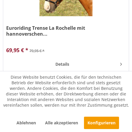
Euroriding Trense La Rochelle mit
hannoverschen...
Hannoversches ReithalfterGeschwungenes mit großen
Glitzersteinen besetzes StirnbandAnatomisch geformtes,
69,95 € *
79,95 € *
weich unterlegtes Genickstück.Farbe der Beschläge silber
bei schwarzer und brauner Lederfarbe.Wird ohne Zügel
geliefert. Euroriding...
Details
Diese Website benutzt Cookies, die für den technischen
Merken
Betrieb der Website erforderlich sind und stets gesetzt
werden. Andere Cookies, die den Komfort bei Benutzung
dieser Website erhöhen, der Direktwerbung dienen oder die
Interaktion mit anderen Websites und sozialen Netzwerken
vereinfachen sollen, werden nur mit Ihrer Zustimmung gesetzt.
Ablehnen
Alle akzeptieren
Konfigurieren