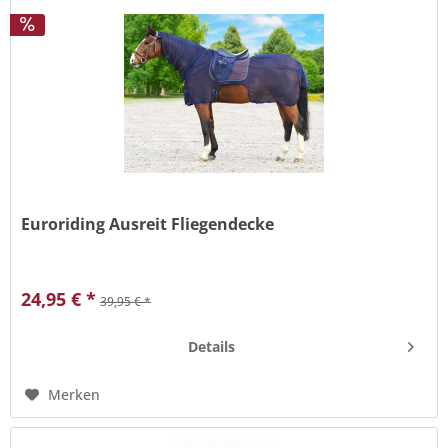
Euroriding Ausreit Fliegendecke
Mit Sattelausschnitt und zusätzlichem Ausschnitt für
optimale Hilfengebung. Halsteil, großer Schweiflatz, luftiges
24,95 € *
39,95 € *
Mesh-Gewebe.
Details
Merken