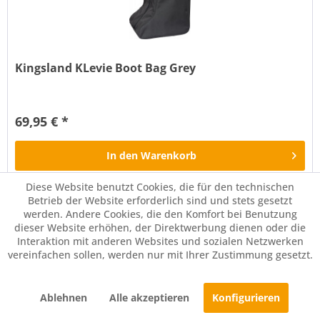
Kingsland KLevie Boot Bag Grey
Diese Tasche ist nicht nur ein stilvolles Accessoire, sondern
auch eine Schutztasche für eines der wichtigsten Teile
69,95 € *
deiner Reitergarderobe ... deine Reitstiefel! Mit unserem
ikonischen Logo auf der Seite zeigt diese Tasche sofort
deine...
In den
Warenkorb
Diese Website benutzt Cookies, die für den technischen
Merken
Betrieb der Website erforderlich sind und stets gesetzt
werden. Andere Cookies, die den Komfort bei Benutzung
dieser Website erhöhen, der Direktwerbung dienen oder die
Interaktion mit anderen Websites und sozialen Netzwerken
vereinfachen sollen, werden nur mit Ihrer Zustimmung gesetzt.
Ablehnen
Alle akzeptieren
Konfigurieren