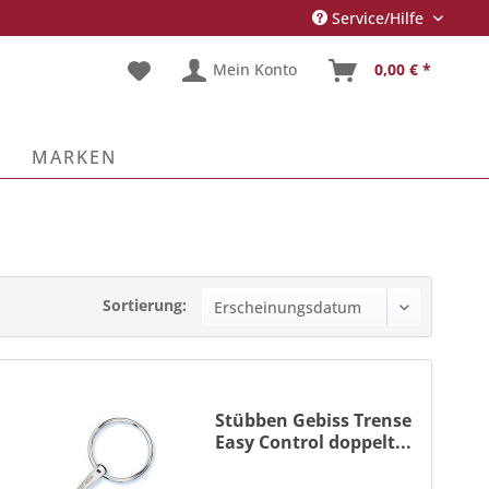
Service/Hilfe
Mein Konto
0,00 € *
E
MARKEN
Sortierung:
Stübben Gebiss Trense
Easy Control doppelt...
Ring-Ø : 70 mmStärke: 16
mmEdelstahlSTANGENWIRKUNGVorte