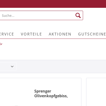
ERVICE
VORTEILE
AKTIONEN
GUTSCHEIN
ör
Sprenger
Olivenkopfgebiss,
einfach gebrochen
herkömmliche einfach
gebrochene