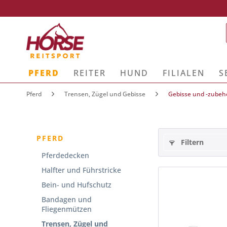
PFERD
REITER
HUND
FILIALEN
S
Pferd
Trensen, Zügel und Gebisse
Gebisse und -zubeh
PFERD
Filtern
Pferdedecken
Halfter und Führstricke
Bein- und Hufschutz
Bandagen und
Fliegenmützen
Trensen, Zügel und