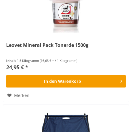
Leovet Mineral Pack Tonerde 1500g
Mineral Pack mit Arnika Tonerde macht gesunde
Inhalt
1.5 Kilogramm
(16,63 € * / 1 Kilogramm)
Pferdebeine. Die besondere Kombination von Tonerde mit
24,95 € *
Arnika ist außerordentlich wirksam. Die Wirkstoffe
regenerieren, mobilisieren und aktivieren mit großer
Tiefenwirkung. Mineralpack plus...
In den
Warenkorb
Merken