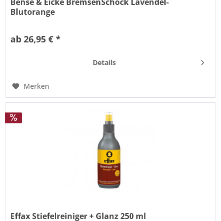
Bense & Eicke BremsenSchock Lavendel-
Blutorange
"Bense & Eicke BremsenSchock Lavendel-Blutorange"
Hochwirksames Insektenschutzspray. Langanhaltender
ab 26,95 € *
Schutz gegen alle Bremsen, Stechmücken, Fliegen und
Zecken. Ohne Farbstoffe und
Konservierungsmittel.Gleichmäßig und flächendeckend
Details
auf...
Merken
Effax Stiefelreiniger + Glanz 250 ml