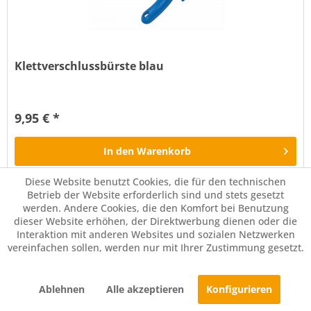
Klettverschlussbürste blau
Spezialbürste zum Reinigen aller Klettverschlüsse z. B. an
Bandagen, Satteldecken, Reithosen einfaches Entfernen
9,95 € *
von Fusseln, Stroh etc. durch extra feine, abgewinkelte
Metallborsten.
In den
Warenkorb
Diese Website benutzt Cookies, die für den technischen
Merken
Betrieb der Website erforderlich sind und stets gesetzt
werden. Andere Cookies, die den Komfort bei Benutzung
dieser Website erhöhen, der Direktwerbung dienen oder die
Interaktion mit anderen Websites und sozialen Netzwerken
vereinfachen sollen, werden nur mit Ihrer Zustimmung gesetzt.
Ablehnen
Alle akzeptieren
Konfigurieren