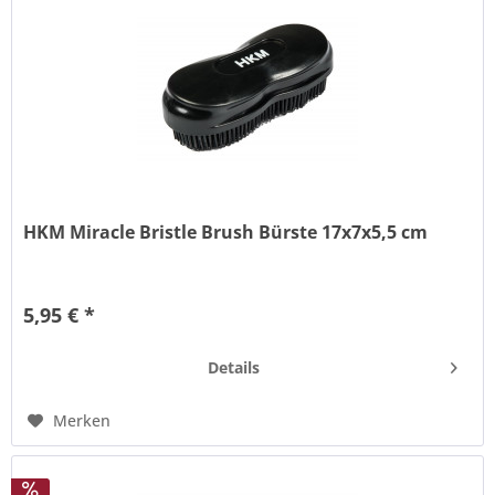
HKM Miracle Bristle Brush Bürste 17x7x5,5 cm
Kunststoffborsten ergonomischer Griff extrem leicht und
bruchsicher griffig farblich sortiert starke
5,95 € *
Reinigungswirkung
Details
Merken