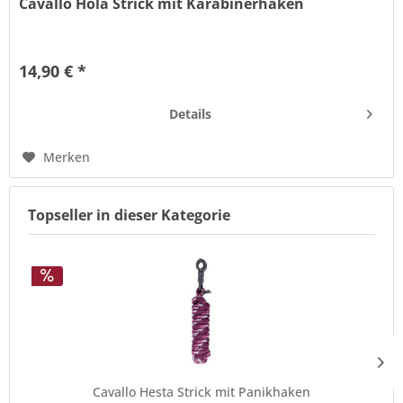
Cavallo Hola Strick mit Karabinerhaken
Dreifarbiger Cavallo Führstrick Hola mit Karabinerhaken.
Besondere Eigenschaften: Mit Gunmetal Haken und Cavallo
14,90 € *
Metallplatte Mit Karabinerhaken Dreifarbig Länge: ca.
2,20m
Details
Merken
Topseller in dieser Kategorie
Cavallo Hesta Strick mit Panikhaken