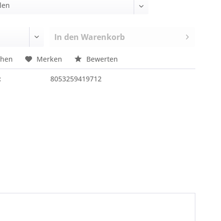
In den
Warenkorb
chen
Merken
Bewerten
:
8053259419712