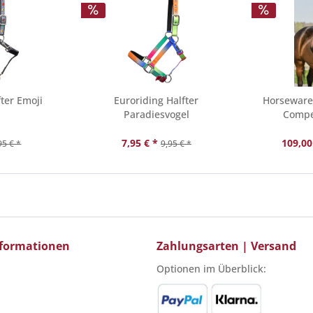
fter Emoji
Euroriding Halfter
Horseware
Paradiesvogel
Compet
7,95 € *
109,00
95 € *
9,95 € *
Informationen
Zahlungsarten | Versand
Optionen im Überblick: