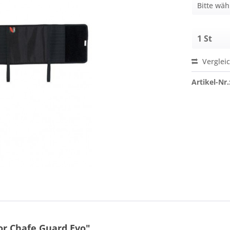
Verglei
Artikel-Nr.
r Chafe Guard Evo"