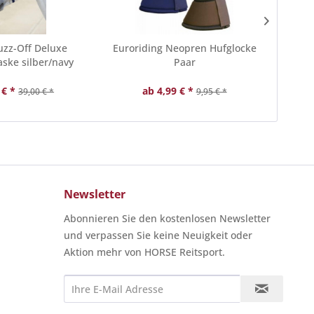
uzz-Off Deluxe
Euroriding Neopren Hufglocke
Euror
ske silber/navy
Paar
S
 € *
ab 4,99 € *
39,00 € *
9,95 € *
Newsletter
Abonnieren Sie den kostenlosen Newsletter
und verpassen Sie keine Neuigkeit oder
Aktion mehr von HORSE Reitsport.