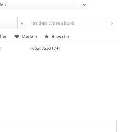
In den
Warenkorb
chen
Merken
Bewerten
:
4052172531741