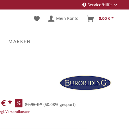
Service/Hilfe
Mein Konto
0,00 € *
E
MARKEN
 € *
29,95 € *
(50,08% gespart)
zgl. Versandkosten