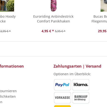
mbo Hoody
Euroriding Anbindestrick
Bucas B
ecke
Comfort Panikhaken
Fliegenma
4,95 € *
29,95
3,95 € *
5,95 € *
Informationen
Zahlungsarten | Versand
Optionen im Überblick:
etournieren
ichkeiten
en