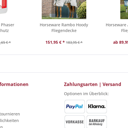
 Phaser
Horseware Rambo Hoody
Horseware 
chutz
Fliegendecke
Fli
151,95 € *
ab 89,9
,65 € *
183,95 € *
Informationen
Zahlungsarten | Versand
Optionen im Überblick:
etournieren
ichkeiten
en