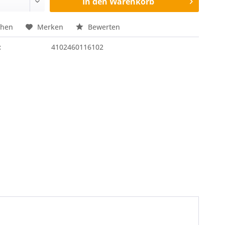
In den
Warenkorb
chen
Merken
Bewerten
:
4102460116102