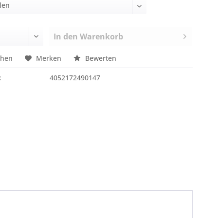
In den
Warenkorb
chen
Merken
Bewerten
:
4052172490147