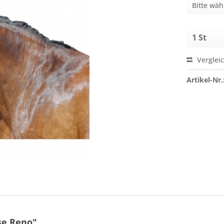
Verglei
Artikel-Nr.
se Reno"