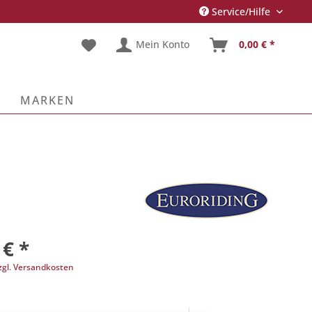
Service/Hilfe
Mein Konto
0,00 € *
E
MARKEN
 € *
zgl. Versandkosten