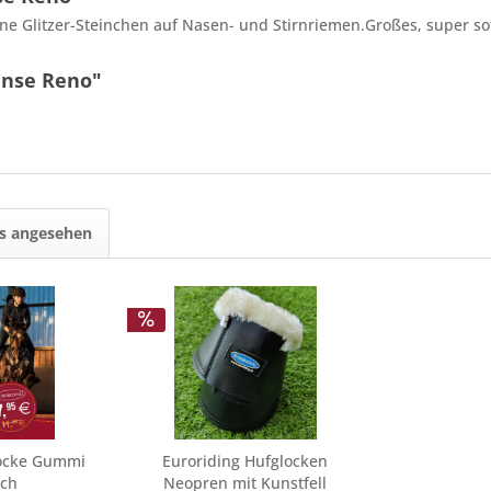
ne Glitzer-Steinchen auf Nasen- und Stirnriemen.Großes, super so
ense Reno"
ls angesehen
locke Gummi
Euroriding Hufglocken
sch
Neopren mit Kunstfell