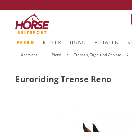
PFERD
REITER
HUND
FILIALEN
S
Übersicht
Pferd
Trensen, Zügel und Gebisse
Euroriding Trense Reno