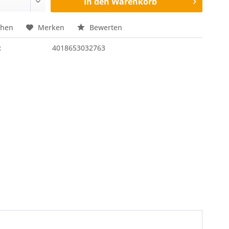
In den
Warenkorb
chen
Merken
Bewerten
:
4018653032763