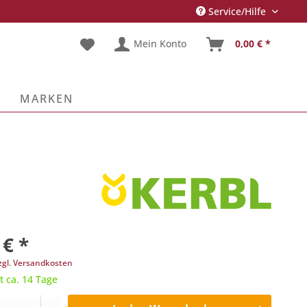
Service/Hilfe
Mein Konto
0,00 € *
E
MARKEN
 € *
zgl. Versandkosten
t ca. 14 Tage