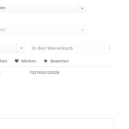
In den
Warenkorb
chen
Merken
Bewerten
:
7037430103028