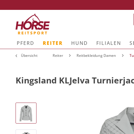
PFERD
REITER
HUND
FILIALEN
S
Übersicht
Reiter
Reitbekleidung Damen
Tu
Kingsland KLJelva Turnierja