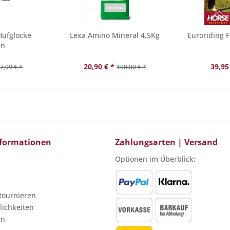
Hufglocke
Lexa Amino Mineral 4,5Kg
Euroriding 
en
20,90 € *
39,95
7,99 € *
100,00 € *
Informationen
Zahlungsarten | Versand
Optionen im Überblick:
etournieren
ichkeiten
en