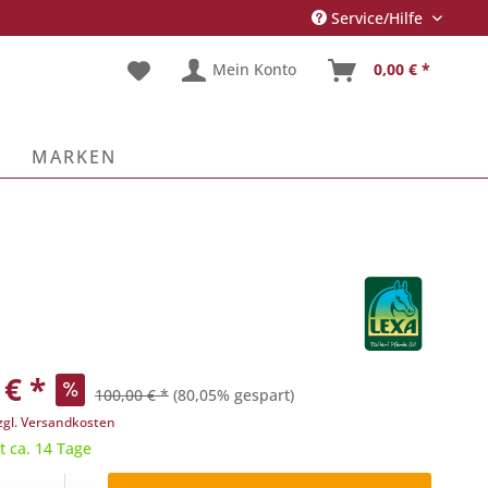
Service/Hilfe
Mein Konto
0,00 € *
E
MARKEN
 € *
100,00 € *
(80,05% gespart)
zgl. Versandkosten
t ca. 14 Tage