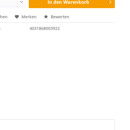
In den
Warenkorb
chen
Merken
Bewerten
:
4031868003922