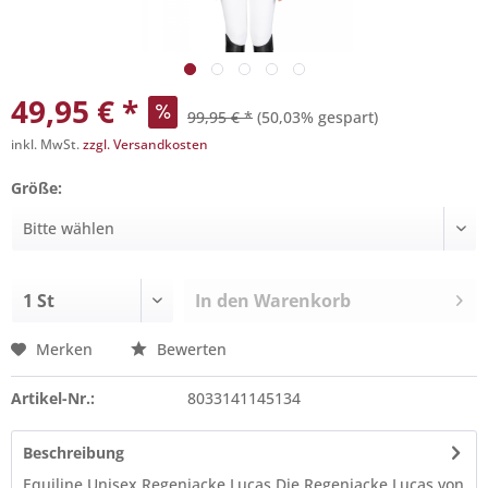
49,95 € *
99,95 € *
(50,03% gespart)
inkl. MwSt.
zzgl. Versandkosten
Größe:
In den
Warenkorb
Merken
Bewerten
Artikel-Nr.:
8033141145134
Beschreibung
Equiline Unisex Regenjacke Lucas Die Regenjacke Lucas von