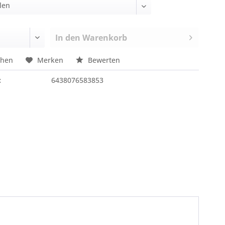
In den
Warenkorb
chen
Merken
Bewerten
:
6438076583853