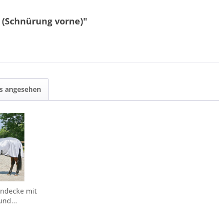
 (Schnürung vorne)"
ls angesehen
endecke mit
und...