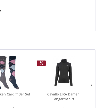
z"
en Cardiff 3er Set
Cavallo EIRA Damen
Eur
Langarmshirt