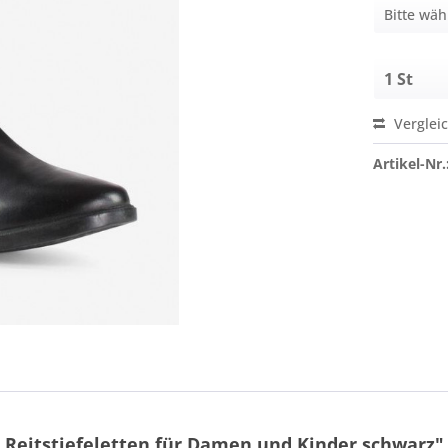
Verglei
Artikel-Nr.
 Reitstiefeletten für Damen und Kinder schwarz"