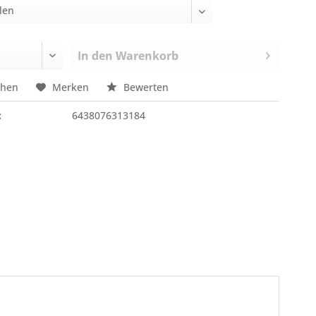
In den
Warenkorb
chen
Merken
Bewerten
:
6438076313184