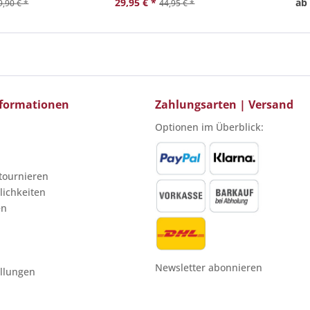
29,95 € *
ab 
9,90 € *
44,95 € *
Informationen
Zahlungsarten | Versand
Optionen im Überblick:
etournieren
ichkeiten
en
Newsletter abonnieren
ellungen