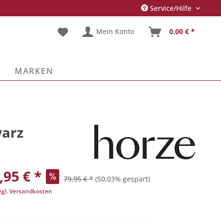
Service/Hilfe
Mein Konto
0,00 € *
E
MARKEN
warz
,95 € *
79,95 € *
(50,03% gespart)
zgl. Versandkosten