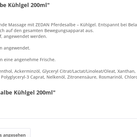
be Kühlgel 200ml"
uende Massage mit ZEDAN Pferdesalbe – Kühlgel. Entspannt bei B
sich auf den gesamten Bewegungsapparat aus.
pf, angewendet werden.
en angewendet.
n eine angenehme Frische.
enthol, Ackerminzöl, Glyceryl Citrat/Lactat/Linoleat/Oleat, Xanthan,
, Polyglyceryl-3 Caprat, Nelkenöl, Zitronensäure, Rosmarinöl, Chlorop
albe Kühlgel 200ml"
ls angesehen