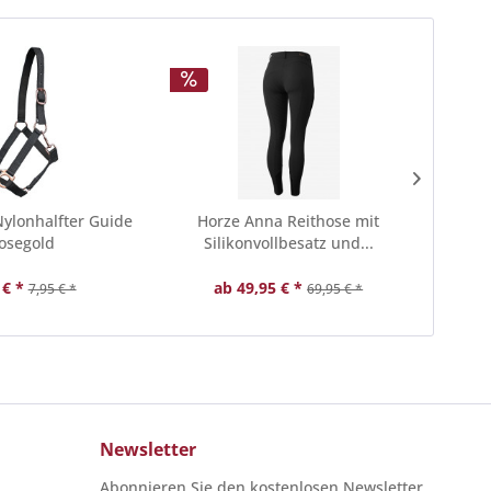
Nylonhalfter Guide
Horze Anna Reithose mit
Euror
osegold
Silikonvollbesatz und...
 € *
ab 49,95 € *
7,95 € *
69,95 € *
Newsletter
Abonnieren Sie den kostenlosen Newsletter