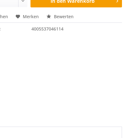
In den
Warenkorb
chen
Merken
Bewerten
:
4005537046114