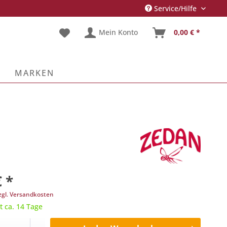
Service/Hilfe
Mein Konto
0,00 € *
E
MARKEN
€ *
zgl. Versandkosten
t ca. 14 Tage