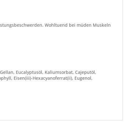
elastungsbeschwerden. Wohltuend bei müden Muskeln
 Gellan, Eucalyptusöl, Kaliumsorbat, Cajeputöl,
hyll, Eisen(iii)-Hexacyanoferrat(ii), Eugenol,