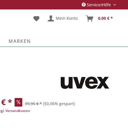
Service/Hilfe
Mein Konto
0,00 € *
E
MARKEN
 € *
39,95 € *
(50,06% gespart)
zgl. Versandkosten