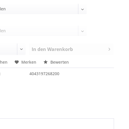
In den
Warenkorb
chen
Merken
Bewerten
:
4043197268200