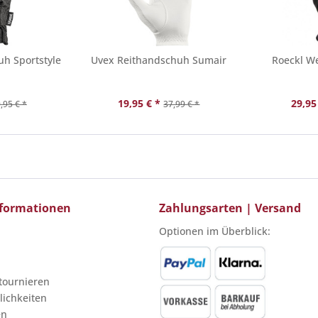
h Sportstyle
Uvex Reithandschuh Sumair
Roeckl W
19,95 € *
29,95
,95 € *
37,99 € *
Informationen
Zahlungsarten | Versand
Optionen im Überblick:
etournieren
ichkeiten
en