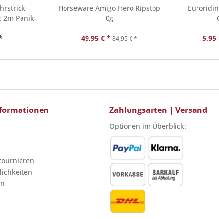
hrstrick
Horseware Amigo Hero Ripstop
Euroridi
c 2m Panik
0g
*
49,95 € *
5,95 
84,95 € *
Informationen
Zahlungsarten | Versand
Optionen im Überblick:
etournieren
ichkeiten
en