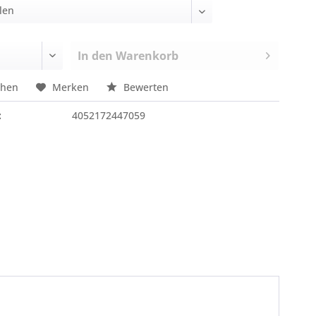
In den
Warenkorb
chen
Merken
Bewerten
:
4052172447059