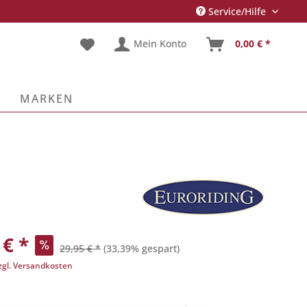
Service/Hilfe
Mein Konto
0,00 € *
E
MARKEN
 € *
29,95 € *
(33,39% gespart)
zgl. Versandkosten