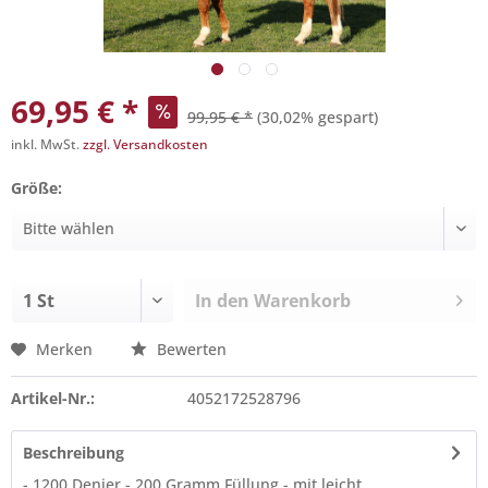
69,95 € *
99,95 € *
(30,02% gespart)
inkl. MwSt.
zzgl. Versandkosten
Größe:
In den
Warenkorb
Merken
Bewerten
Artikel-Nr.:
4052172528796
Beschreibung
- 1200 Denier - 200 Gramm Füllung - mit leicht