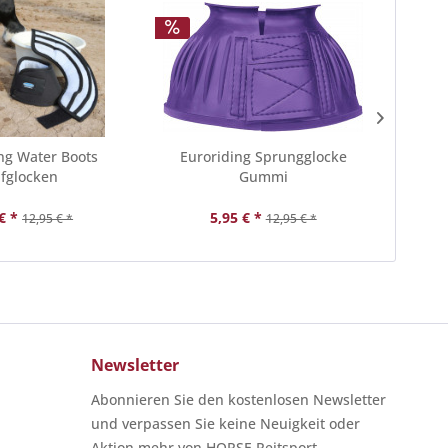
ng Water Boots
Euroriding Sprungglocke
HKM 
fglocken
Gummi
€ *
5,95 € *
12,95 € *
12,95 € *
Newsletter
Abonnieren Sie den kostenlosen Newsletter
und verpassen Sie keine Neuigkeit oder
Aktion mehr von HORSE Reitsport.